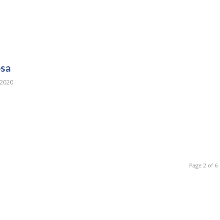
osa
2020
Page 2 of 6