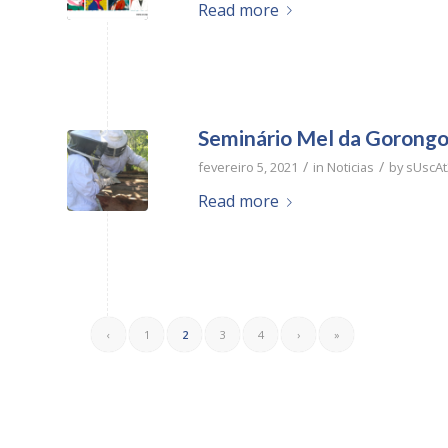
Read more
Seminário Mel da Gorong
/
/
fevereiro 5, 2021
in
Noticias
by
sUscAt
Read more
‹
1
2
3
4
›
»