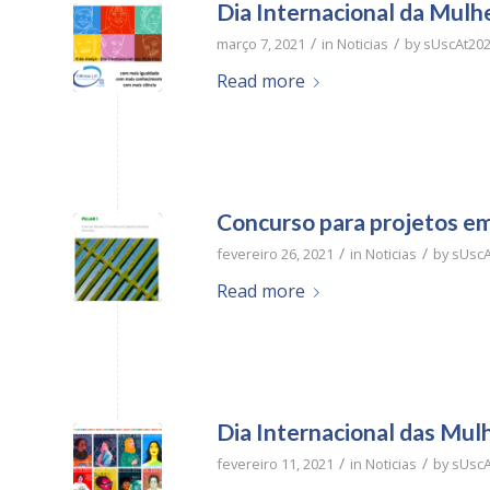
Dia Internacional da Mulh
/
/
março 7, 2021
in
Noticias
by
sUscAt20
Read more
Concurso para projetos e
/
/
fevereiro 26, 2021
in
Noticias
by
sUscA
Read more
Dia Internacional das Mul
/
/
fevereiro 11, 2021
in
Noticias
by
sUscA