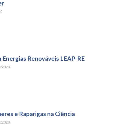
er
20
m Energias Renováveis LEAP-RE
t2020
heres e Raparigas na Ciência
t2020