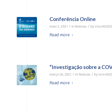
Conferência Online
/
/
maio 2, 2021
in
Noticias
by
sUscAt2020
Read more
“Investigação sobre a CO
/
/
março 26, 2021
in
Noticias
by
sUscAt2
Read more