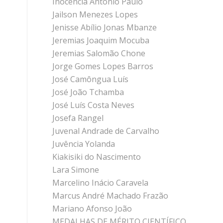
Inocência António Paulo
Jailson Menezes Lopes
Jenisse Abílio Jonas Mbanze
Jeremias Joaquim Mocuba
Jeremias Salomão Chone
Jorge Gomes Lopes Barros
José Camôngua Luís
José João Tchamba
José Luís Costa Neves
Josefa Rangel
Juvenal Andrade de Carvalho
Juvência Yolanda
Kiakisiki do Nascimento
Lara Simone
Marcelino Inácio Caravela
Marcus André Machado Frazão
Mariano Afonso João
MEDALHAS DE MÉRITO CIENTÍFICO