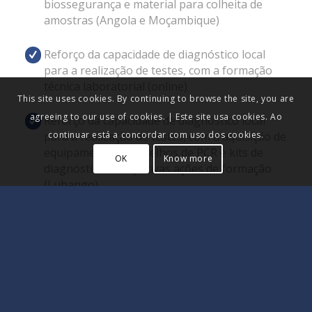
biossegurança e material para colheita de
amostras (Angola e Moçambique)
Reforço da capacidade de diagnóstico local
para a realização de testes, com a formação
técnica laboratorial (online)
This site uses cookies. By continuing to browse the site, you are
agreeing to our use of cookies. | Este site usa cookies. Ao
Reforço da capacidade de diagnóstico local
continuar está a concordar com uso dos cookies.
para a realização de testes, com a aquisição de
equipamento – aparelhos de PCR e kits de
OK
Know more
diagnóstico e respetivas ações de formação
(Lubango)
Divulgação generalizada de informação mais
básica e prática de biossegurança e vigilância
epidemiológica, em português
Estímulo e apoio ao desenvolvimento da
investigação científica local