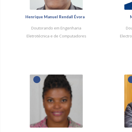
Henrique Manuel Rendall Évora
M
Doutorando em Engenharia
Dou
Eletrotécnica e de Computadores
Electr
1
1