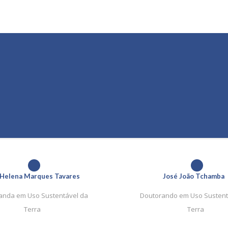
1
1
 Helena Marques Tavares
José João Tchamba
anda em Uso Sustentável da
Doutorando em Uso Sustent
Terra
Terra