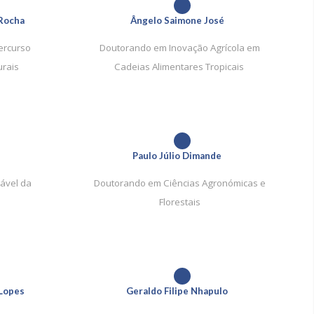
1
Rocha
Ângelo Saimone José
ercurso
Doutorando em Inovação Agrícola em
urais
Cadeias Alimentares Tropicais
1
Paulo Júlio Dimande
ável da
Doutorando em Ciências Agronómicas e
Florestais
1
Lopes
Geraldo Filipe Nhapulo