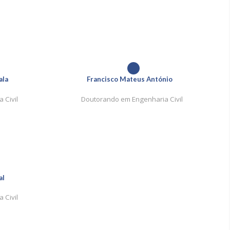
1
ala
Francisco Mateus António
 Civil
Doutorando em Engenharia Civil
al
 Civil