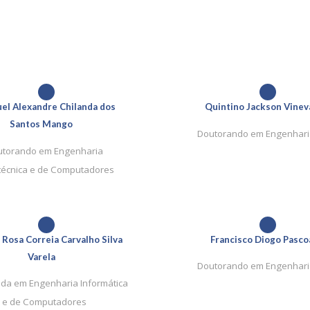
1
1
el Alexandre Chilanda dos
Quintino Jackson Vinev
Santos Mango
Doutorando em Engenharia
torando em Engenharia
otécnica e de Computadores
1
1
a Rosa Correia Carvalho Silva
Francisco Diogo Pasco
Varela
Doutorando em Engenharia
da em Engenharia Informática
e de Computadores