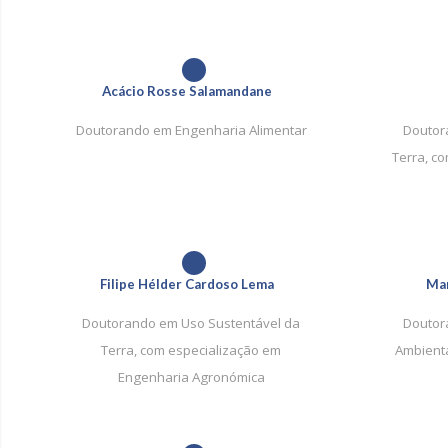
1
Acácio Rosse Salamandane
Doutorando em Engenharia Alimentar
Doutor
Terra, c
1
Filipe Hélder Cardoso Lema
Mar
Doutorando em Uso Sustentável da
Doutor
Terra, com especialização em
Ambienta
Engenharia Agronómica