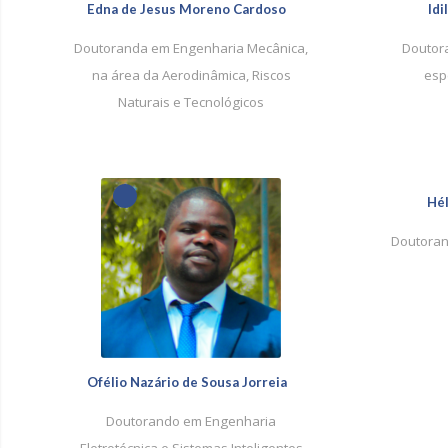
Edna de Jesus Moreno Cardoso
Id
Doutoranda em Engenharia Mecânica,
Doutora
na área da Aerodinâmica, Riscos
esp
Naturais e Tecnológicos
1
Hél
Doutoran
Ofélio Nazário de Sousa Jorreia
Doutorando em Engenharia
Eletrotécnica e Sistemas Inteligentes