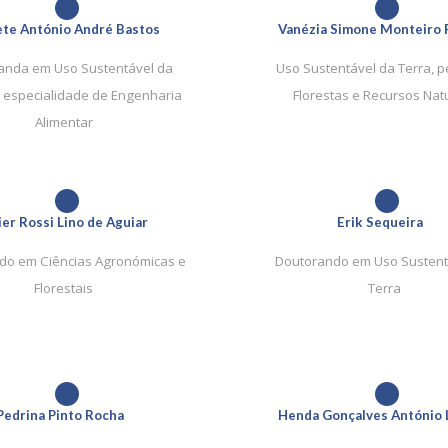
1
1
ete António André Bastos
Vanézia Simone Monteiro 
anda em Uso Sustentável da
Uso Sustentável da Terra, p
a especialidade de Engenharia
Florestas e Recursos Nat
Alimentar
1
1
ier Rossi Lino de Aguiar
Erik Sequeira
do em Ciências Agronómicas e
Doutorando em Uso Sustent
Florestais
Terra
1
1
Pedrina Pinto Rocha
Henda Gonçalves António 