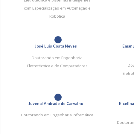
com Especialização em Automação e
Robótica
1
José Luís Costa Neves
Emanu
Doutorando em Engenharia
Dou
Eletrotécnica e de Computadores
Eletr
1
Juvenal Andrade de Carvalho
Elcelin
Doutorando em Engenharia Informática
Doutoran