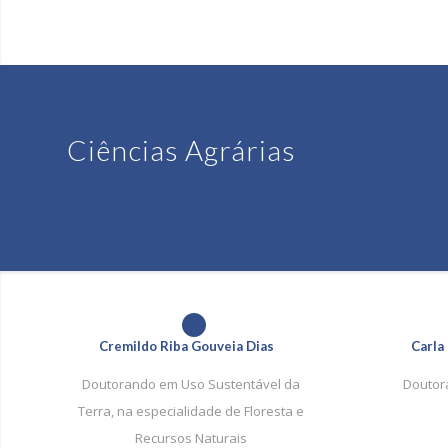
Ciências Agrárias
1
Cremildo Riba Gouveia Dias
Carla
Doutorando em Uso Sustentável da
Doutor
Terra, na especialidade de Floresta e
Recursos Naturais