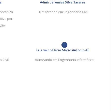
a
Admir Jeremias Silva Tavares
Mecânica
Doutorando em Engenharia Civil
tiva por
ção
1
Felermino Dário Mário António Ali
 Civil
Doutorando em Engenharia Informática