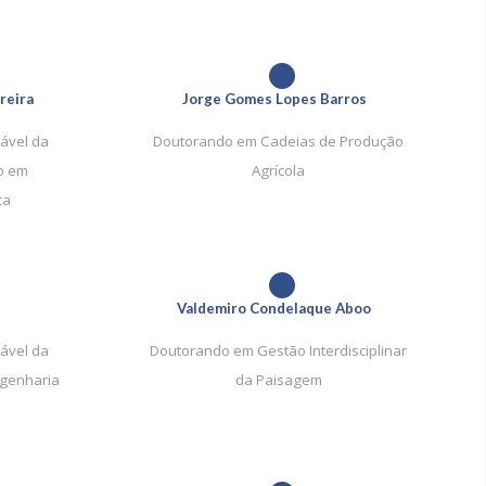
1
reira
Jorge Gomes Lopes Barros
ável da
Doutorando em Cadeias de Produção
ão em
Agrícola
ca
1
a
Valdemiro Condelaque Aboo
ável da
Doutorando em Gestão Interdisciplinar
ngenharia
da Paisagem