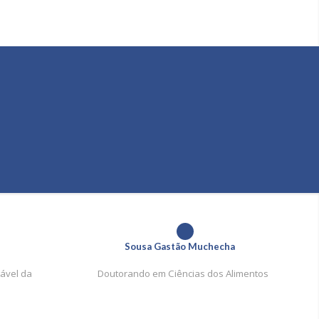
1
Sousa Gastão Muchecha
ável da
Doutorando em Ciências dos Alimentos