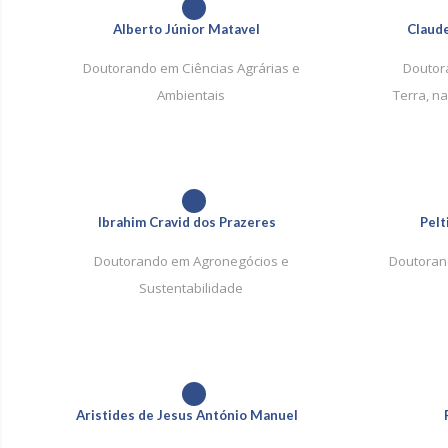
1
Alberto Júnior Matavel
Claud
Doutorando em Ciências Agrárias e
Doutor
Ambientais
Terra, n
1
Ibrahim Cravid dos Prazeres
Pelt
Doutorando em Agronegócios e
Doutoran
Sustentabilidade
1
Aristides de Jesus António Manuel