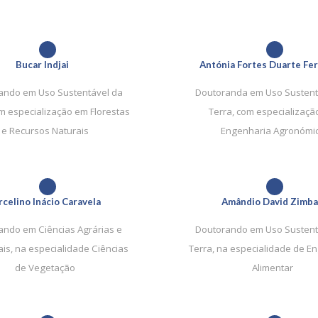
1
1
Bucar Indjai
Antónia Fortes Duarte Fer
ando em Uso Sustentável da
Doutoranda em Uso Sustent
om especialização em Florestas
Terra, com especializaç
e Recursos Naturais
Engenharia Agronómi
1
1
celino Inácio Caravela
Amândio David Zimb
ando em Ciências Agrárias e
Doutorando em Uso Sustent
is, na especialidade Ciências
Terra, na especialidade de E
de Vegetação
Alimentar