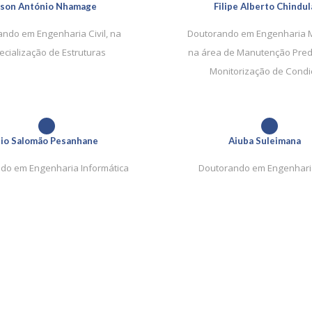
ilson António Nhamage
Filipe Alberto Chindul
ndo em Engenharia Civil, na
Doutorando em Engenharia 
ecialização de Estruturas
na área de Manutenção Predi
Monitorização de Condi
1
1
io Salomão Pesanhane
Aiuba Suleimana
do em Engenharia Informática
Doutorando em Engenharia