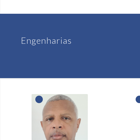
Engenharias
1
1